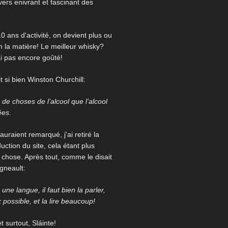
ivers enivrant et fascinant des
0 ans d'activité, on devient plus ou
 la matière! Le meilleur whisky?
ai pas encore goûté!
 si bien Winston Churchill:
us de choses de l’alcool que l’alcool
ées.
auraient remarqué, j'ai retiré la
uction du site, cela étant plus
re chose. Après tout, comme le disait
igneault:
une langue, il faut bien la parler,
x possible, et la lire beaucoup!
 surtout, Sláinte!