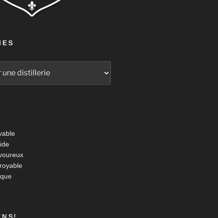
IES
vable
ide
voureux
croyable
ique
ENS!