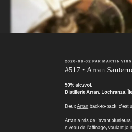
PUBLIÉ
2020-08-02
PAR
MARTIN VIG
LE
#517 • Arran Sautern
50% alc./vol.
Distillerie Arran, Lochranza, Î
Deux
Arran
back-to-back, c’est u
Arran a mis de l’avant plusieurs
niveau de l’affinage, voulant j