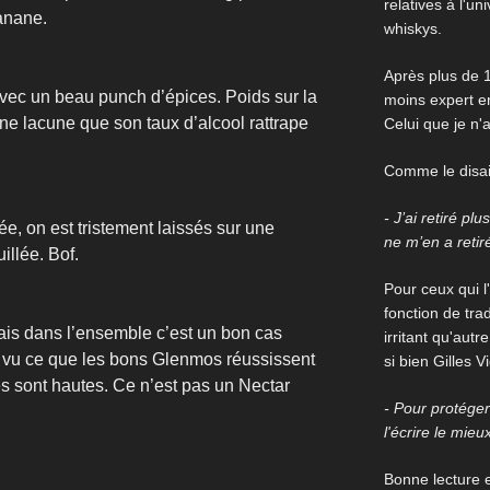
relatives à l'un
anane.
whiskys.
Après plus de 1
avec un beau punch d’épices. Poids sur la
moins expert en
une lacune que son taux d’alcool rattrape
Celui que je n'
Comme le disait
- J’ai retiré pl
e, on est tristement laissés sur une
ne m’en a retir
illée. Bof.
Pour ceux qui l'
fonction de trad
mais dans l’ensemble c’est un bon cas
irritant qu'aut
ir vu ce que les bons Glenmos réussissent
si bien Gilles V
tes sont hautes. Ce n’est pas un Nectar
- Pour protéger 
l'écrire le mieu
Bonne lecture et