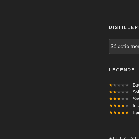
DISTILLER
LÉGENDE
★
★★★★
: Bu
★★
★★★
: Sol
★★★
★★
: Sa
★★★★
★
: In
★★★★★
: Ép
ALLEZ, VI