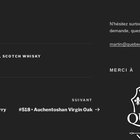
N'hésitez surto
demande, quest
martin@quebe
,
SCOTCH WHISKY
MERCI À
SUIVANT
Article
suivant
rry
#518 • Auchentoshan Virgin Oak