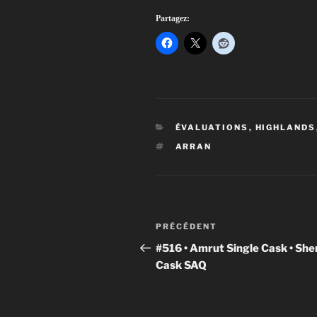
Partagez:
CATÉGORIES
ÉVALUATIONS
,
HIGHLANDS
ÉTIQUETTES
ARRAN
Navigation
Article
PRÉCÉDENT
de
précédent
#516 • Amrut Single Cask • She
Cask SAQ
l'article