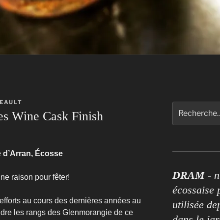
NEAULT
Rechercher :
es Wine Cask Finish
le d’Arran, Écosse
DRAM
- n
ne raison pour fêter!
écossaise p
 efforts au cours des dernières années au
utilisée de
oindre les rangs des Glenmorangie de ce
dans le ja