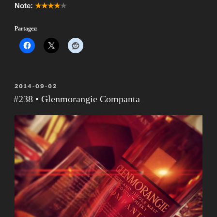
Note:
★★★★
★
Partagez:
PUBLIÉ
2014-09-02
LE
#238 • Glenmorangie Companta