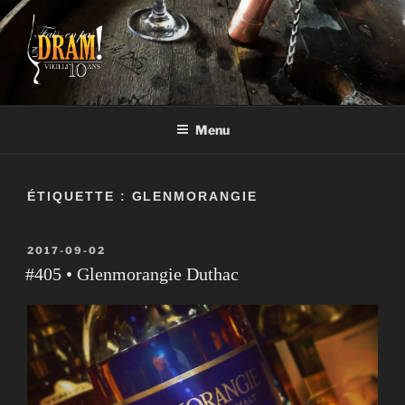
Aller
au
contenu
FAIS-EN PAS UN DRAM!
Un vrai blogue de péteux
Menu
ÉTIQUETTE :
GLENMORANGIE
PUBLIÉ
2017-09-02
LE
#405 • Glenmorangie Duthac