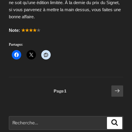
ne soit qu’une édition limitée. À la demie du prix du Signet,
si vous parvenez à mettre la main dessus, vous faites une
bonne affaire.
Note:
★★★★
★
Partagez:
Pagination
Page
Page
1
suiv
des
publications
Rechercher :
Recher