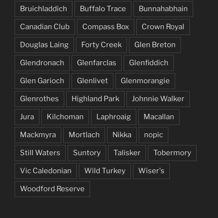
Bruichladdich
Buffalo Trace
Bunnahabhain
Canadian Club
Compass Box
Crown Royal
Douglas Laing
Forty Creek
Glen Breton
Glendronach
Glenfarclas
Glenfiddich
Glen Garioch
Glenlivet
Glenmorangie
Glenrothes
Highland Park
Johnnie Walker
Jura
Kilchoman
Laphroaig
Macallan
Mackmyra
Mortlach
Nikka
nopic
Still Waters
Suntory
Talisker
Tobermory
Vic Caledonian
Wild Turkey
Wiser's
Woodford Reserve