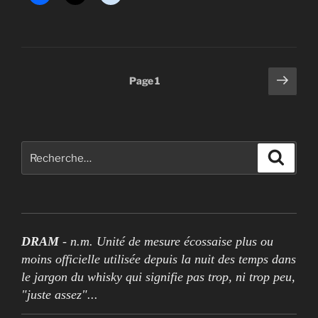
Pagination
Page
Page
1
suiv
des
publications
Rechercher :
Recher
DRAM
- n.m. Unité de mesure écossaise plus ou
moins officielle utilisée depuis la nuit des temps dans
le jargon du whisky qui signifie pas trop, ni trop peu,
"juste assez"...