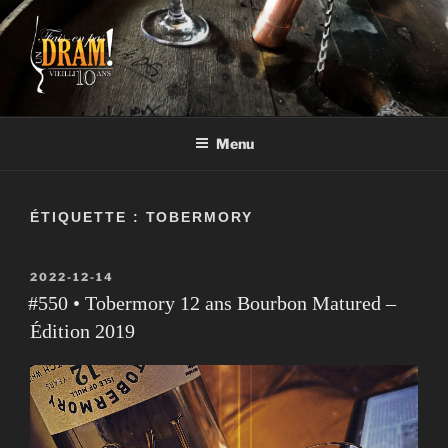
Aller
au
contenu
FAIS-EN PAS UN DRAM!
Un vrai blogue de péteux
Menu
ÉTIQUETTE :
TOBERMORY
PUBLIÉ
2022-12-14
LE
#550 • Tobermory 12 ans Bourbon Matured –
Édition 2019