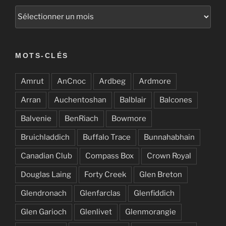
Archives
MOTS-CLÉS
Amrut
AnCnoc
Ardbeg
Ardmore
Arran
Auchentoshan
Balblair
Balcones
Balvenie
BenRiach
Bowmore
Bruichladdich
Buffalo Trace
Bunnahabhain
Canadian Club
Compass Box
Crown Royal
Douglas Laing
Forty Creek
Glen Breton
Glendronach
Glenfarclas
Glenfiddich
Glen Garioch
Glenlivet
Glenmorangie