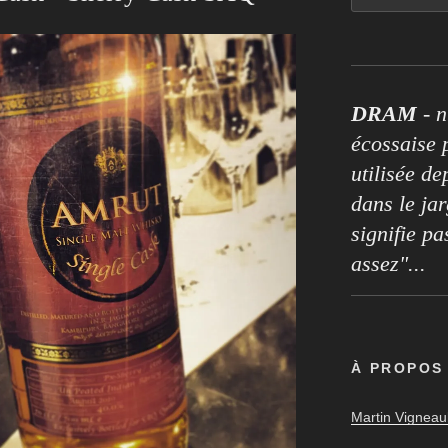
DRAM
- n
écossaise p
utilisée de
dans le ja
signifie pa
assez"...
À PROPOS
Martin Vigneaul