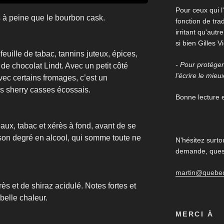
Pour ceux qui l'
 à peine que le bourbon cask.
fonction de trad
irritant qu'aut
si bien Gilles V
 feuille de tabac, tannins juteux, épices,
- Pour protéger 
 de chocolat Lindt. Avec un petit côté
l'écrire le mieu
vec certains fromages, c’est un
s sherry casses écossais.
Bonne lecture et
eaux, tabac et xérès à fond, avant de se
e son degré en alcool, qui somme toute ne
N'hésitez surto
demande, quest
martin@quebe
s et de shiraz acidulé. Notes fortes et
belle chaleur.
MERCI À