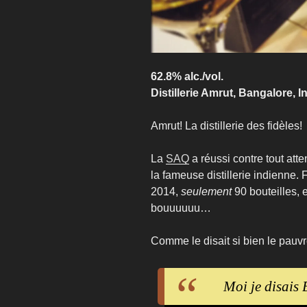
62.8% alc./vol.
Distillerie Amrut, Bangalore, I
Amrut! La distillerie des fidèles!
La
SAQ
a réussi contre tout att
la fameuse distillerie indienne. 
2014,
seulement
90 bouteilles, 
bouuuuuu…
Comme le disait si bien le pauv
Moi je disai