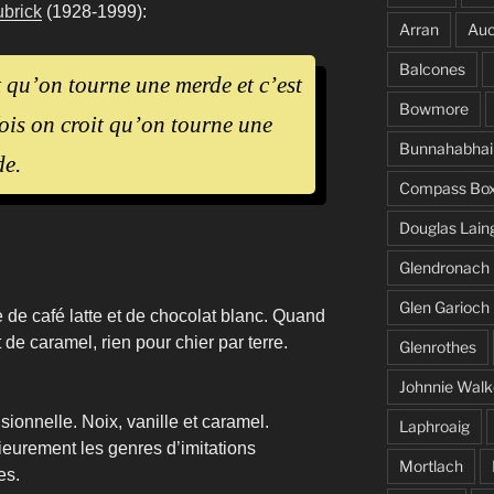
ubrick
(1928-1999):
Arran
Auc
Balcones
t qu’on tourne une merde et c’est
Bowmore
ois on croit qu’on tourne une
Bunnahabhai
de.
Compass Bo
Douglas Lain
Glendronach
Glen Garioch
 de café latte et de chocolat blanc. Quand
de caramel, rien pour chier par terre.
Glenrothes
Johnnie Walk
sionnelle. Noix, vanille et caramel.
Laphroaig
ieurement les genres d’imitations
Mortlach
es.