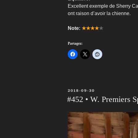
Excellent exemple de Sherry Ca
ont raison d’avoir la chienne.
Note:
★★★★
★
Partagez:
PUBLIÉ
2018-09-30
LE
#452 • W. Premiers S