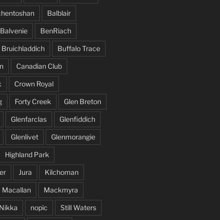
hentoshan
Balblair
Balvenie
BenRiach
Bruichladdich
Buffalo Trace
n
Canadian Club
x
Crown Royal
g
Forty Creek
Glen Breton
Glenfarclas
Glenfiddich
Glenlivet
Glenmorangie
Highland Park
er
Jura
Kilchoman
Macallan
Mackmyra
Nikka
nopic
Still Waters