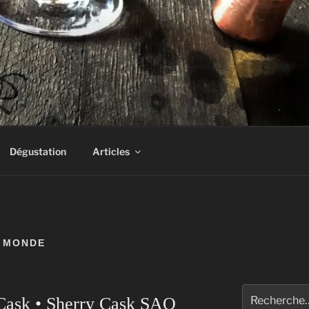
AS UN DRAM!
Dégustation
Articles
U MONDE
Rechercher :
 Cask • Sherry Cask SAQ