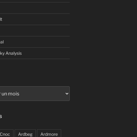
t
al
sky Analysis
S
Cnoc
Ardbeg
Ardmore