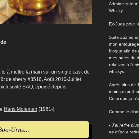
Administrateur
Whisky
.
Ex-Juge pour l
Suite aux bons
nde
mon entourage,
blogue afin de
mes notes de d
relatives à l'un
whiskys.
ente à mettre la main sur un single cask de
Fût de sherry #3516, Août 2010-Juillet
Après plus de 1
exclusivité SAQ, épuisé depuis,
moins expert en
Celui que je n'
re
Hans Moleman
(1961-):
Comme le disait
- J’ai retiré pl
s Boo-Urns…
ne m’en a retir