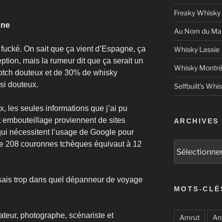
Freaky Whisky
gne
Au Nom du Mal
u fucké. On sait que ça vient d’Espagne, ça
Whisky Lassie
ption, mais la rumeur dit que ça serait un
Whisky Montré
tch douteux et de 30% de whisky
si douteux.
Selfbuilt’s Whi
x, les seules informations que j’ai pu
t embouteillage proviennent de sites
ARCHIVES
ui nécessitent l’usage de Google pour
e de 208 couronnes tchèques équivaut à 12
Archives
 sais trop dans quel dépanneur de voyage
MOTS-CLÉ
sateur, photographe, scénariste et
Amrut
An