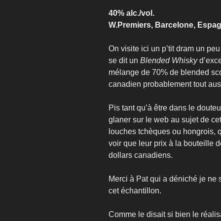
40% alc./vol.
W.Premiers, Barcelone, ​​Espa
On visite ici un p’tit dram un pe
se dit un
Blended Whisky
d’exce
mélange de 70% de blended sco
canadien probablement tout aus
Pis tant qu’à être dans le douteu
glaner sur le web au sujet de ce
louches tchèques ou hongrois, q
voir que leur prix à la bouteill
dollars canadiens.
Merci à Pat qui a déniché je ne
cet échantillon.
Comme le disait si bien le réali