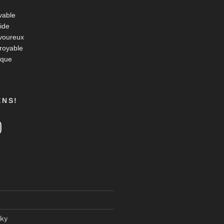
vable
ide
voureux
croyable
ique
ENS!
tagram
ky