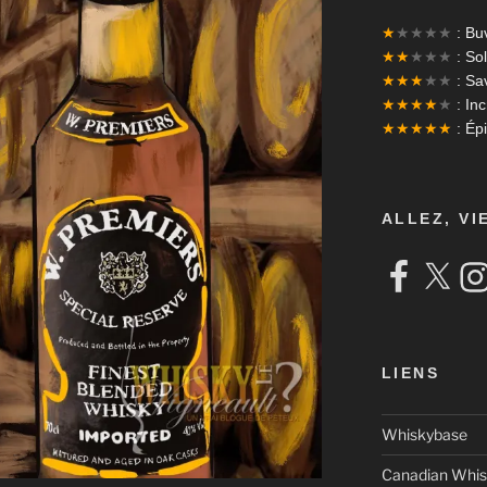
★
★★★★
: Bu
★★
★★★
: Sol
★★★
★★
: Sa
★★★★
★
: In
★★★★★
: Ép
ALLEZ, VI
Facebook
X
Ins
LIENS
Whiskybase
Canadian Whis