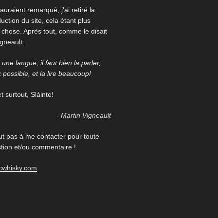
auraient remarqué, j'ai retiré la
uction du site, cela étant plus
re chose. Après tout, comme le disait
igneault:
une langue, il faut bien la parler,
x possible, et la lire beaucoup!
 surtout, Sláinte!
- Martin Vigneault
ut pas à me contacter pour toute
ion et/ou commentaire !
cwhisky.com