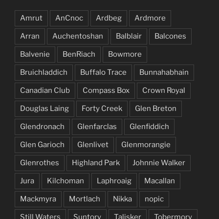
Amrut
AnCnoc
Ardbeg
Ardmore
Arran
Auchentoshan
Balblair
Balcones
Balvenie
BenRiach
Bowmore
Bruichladdich
Buffalo Trace
Bunnahabhain
Canadian Club
Compass Box
Crown Royal
Douglas Laing
Forty Creek
Glen Breton
Glendronach
Glenfarclas
Glenfiddich
Glen Garioch
Glenlivet
Glenmorangie
Glenrothes
Highland Park
Johnnie Walker
Jura
Kilchoman
Laphroaig
Macallan
Mackmyra
Mortlach
Nikka
nopic
Still Waters
Suntory
Talisker
Tobermory