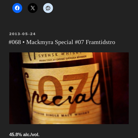
PUBLIÉ
2013-05-24
LE
#068 • Mackmyra Special #07 Framtidstro
45.8% alc./vol.