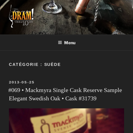
Aller
au
contenu
FAIS-EN PAS UN DRAM!
Un vrai blogue de péteux
Menu
CATÉGORIE :
SUÈDE
PUBLIÉ
2013-05-25
LE
#069 • Mackmyra Single Cask Reserve Sample
Elegant Swedish Oak • Cask #31739