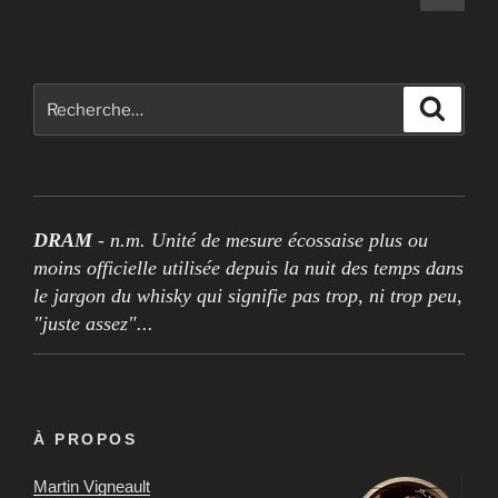
suiv
des
publications
Rechercher :
Recher
DRAM
- n.m. Unité de mesure écossaise plus ou
moins officielle utilisée depuis la nuit des temps dans
le jargon du whisky qui signifie pas trop, ni trop peu,
"juste assez"...
À PROPOS
Martin Vigneault