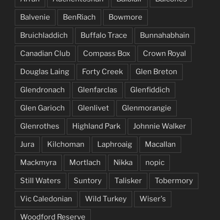
Balvenie
BenRiach
Bowmore
Bruichladdich
Buffalo Trace
Bunnahabhain
Canadian Club
Compass Box
Crown Royal
Douglas Laing
Forty Creek
Glen Breton
Glendronach
Glenfarclas
Glenfiddich
Glen Garioch
Glenlivet
Glenmorangie
Glenrothes
Highland Park
Johnnie Walker
Jura
Kilchoman
Laphroaig
Macallan
Mackmyra
Mortlach
Nikka
nopic
Still Waters
Suntory
Talisker
Tobermory
Vic Caledonian
Wild Turkey
Wiser's
Woodford Reserve