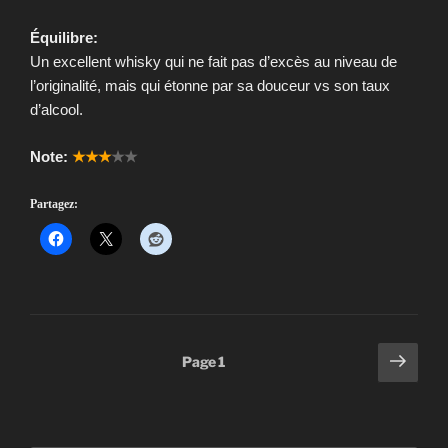
Équilibre:
Un excellent whisky qui ne fait pas d’excès au niveau de
l’originalité, mais qui étonne par sa douceur vs son taux
d’alcool.
Note:
★★★
★★
Partagez:
Pagination
Page
Page
1
suiv
des
publications