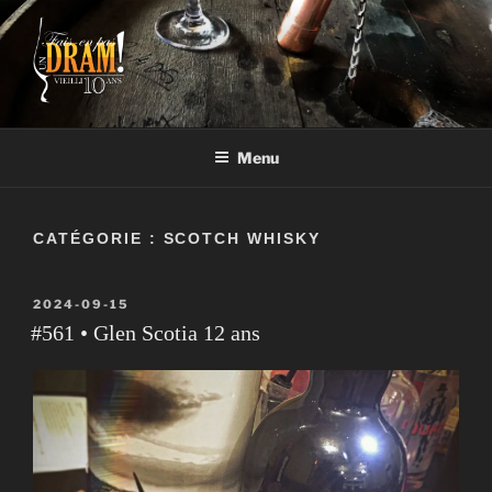
Aller
au
contenu
FAIS-EN PAS UN DRAM!
Un vrai blogue de péteux
Menu
CATÉGORIE :
SCOTCH WHISKY
PUBLIÉ
2024-09-15
LE
#561 • Glen Scotia 12 ans