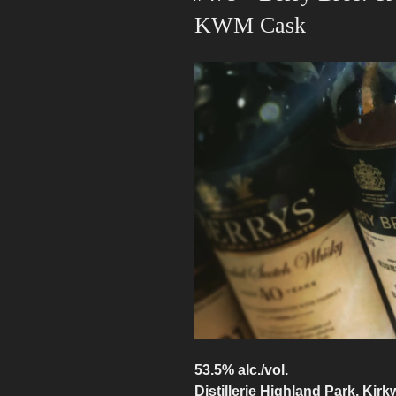
KWM Cask
53.5% alc./vol.
Distillerie Highland Park, Kir