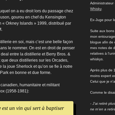
Administrateur
Whisky
.
uquel on a eu droit lors du passage chez
uson, gourou en chef du Kensington
Ex-Juge pour l
 « Orkney Islands » 1999, distribué par
M.
Suite aux bons
mon entourage,
illerie en soi, mais c’est une belle façon
blogue afin de
ans le nommer. On est en droit de penser
mes notes de d
relatives à l'un
 deal entre la distillerie et Berry Bros. &
whiskys.
 que deux distilleries sur les Orcades,
 la joue Sherlock et qu’on se fie à notre
Après plus de 1
d Park en bonne et due forme.
moins expert en
Celui que je n'
 canadien, humanitaire et militant
 Fox (1958-1981):
Comme le disait
- J’ai retiré pl
st un vin qui sert à baptiser
ne m’en a retir