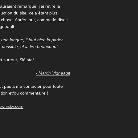
auraient remarqué, j'ai retiré la
uction du site, cela étant plus
re chose. Après tout, comme le disait
igneault:
une langue, il faut bien la parler,
x possible, et la lire beaucoup!
 surtout, Sláinte!
- Martin Vigneault
ut pas à me contacter pour toute
ion et/ou commentaire !
cwhisky.com