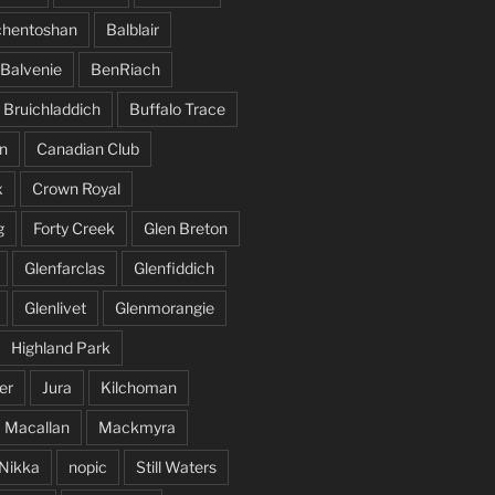
hentoshan
Balblair
Balvenie
BenRiach
Bruichladdich
Buffalo Trace
n
Canadian Club
x
Crown Royal
g
Forty Creek
Glen Breton
Glenfarclas
Glenfiddich
Glenlivet
Glenmorangie
Highland Park
er
Jura
Kilchoman
Macallan
Mackmyra
Nikka
nopic
Still Waters