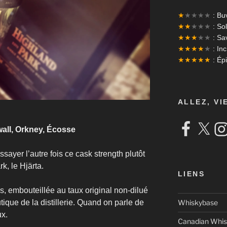
★
★★★★
: Bu
★★
★★★
: Sol
★★★
★★
: Sa
★★★★
★
: In
★★★★★
: Ép
ALLEZ, VI
Facebook
X
Ins
kwall, Orkney, Écosse
ssayer l’autre fois ce cask strength plutôt
k, le Hjärta.
LIENS
es, embouteillée au taux original non-dilué
tique de la distillerie. Quand on parle de
Whiskybase
ux.
Canadian Whis