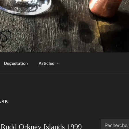
AS UN DRAM!
Dégustation
Articles
ARK
Rechercher :
 Rudd Orkney Islands 1999