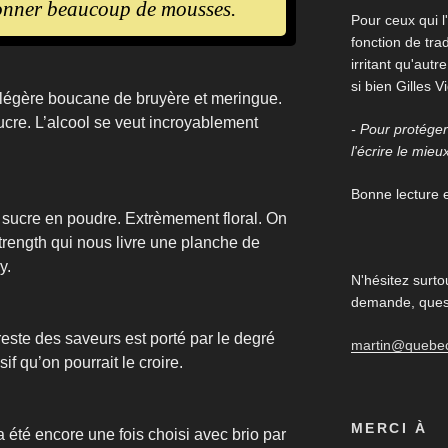
donner beaucoup de mousses.
Pour ceux qui l'
fonction de trad
irritant qu'aut
si bien Gilles V
 légère boucane de bruyère et meringue.
ucre. L’alcool se veut incroyablement
- Pour protéger 
l'écrire le mieu
Bonne lecture et
e, sucre en poudre. Extrèmement floral. On
trength qui nous livre une planche de
y.
N'hésitez surto
demande, quest
reste des saveurs est porté par le degré
martin@quebe
if qu’on pourrait le croire.
MERCI À
 été encore une fois choisi avec brio par