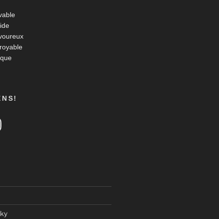
vable
ide
voureux
croyable
ique
ENS!
tagram
ky