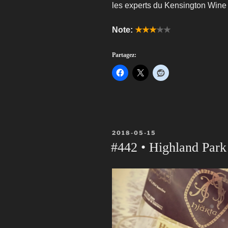
les experts du Kensington Wine
Note:
★★★
★★
Partagez:
PUBLIÉ
2018-05-15
LE
#442 • Highland Park