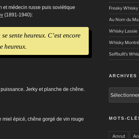
in et médecin russe puis soviétique
Freaky Whisky
ov
(1891-1940):
Au Nom du Mal
Whisky Lassie
 se sente heureux. C’est encore
Whisky Montré
e heureux.
Selfbuilt’s Whi
ARCHIVES
 puissance. Jerky et planche de chêne.
Archives
MOTS-CLÉ
 miel épicé, chêne gorgé de vin rouge
Amrut
An