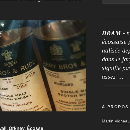
DRAM
- n
écossaise p
utilisée de
dans le ja
signifie pa
assez"...
À PROPOS
Martin Vigneaul
kwall, Orkney, Écosse