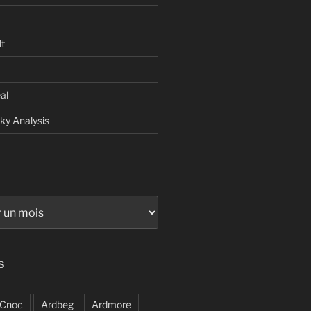
t
al
sky Analysis
S
Cnoc
Ardbeg
Ardmore