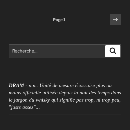
Pagination
Page
Page
1
suiv
des
publications
Rechercher :
Recher
DRAM
- n.m. Unité de mesure écossaise plus ou
moins officielle utilisée depuis la nuit des temps dans
le jargon du whisky qui signifie pas trop, ni trop peu,
"juste assez"...