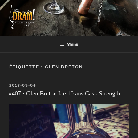
Aller
au
contenu
FAIS-EN PAS UN DRAM!
Un vrai blogue de péteux
Menu
ÉTIQUETTE :
GLEN BRETON
PUBLIÉ
2017-09-04
LE
#407 • Glen Breton Ice 10 ans Cask Strength