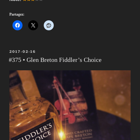
Partagez:
PUBLIÉ
2017-02-16
LE
#375 • Glen Breton Fiddler’s Choice