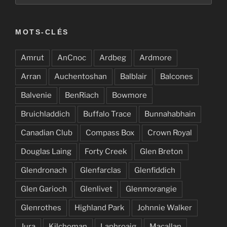
MOTS-CLÉS
Amrut
AnCnoc
Ardbeg
Ardmore
Arran
Auchentoshan
Balblair
Balcones
Balvenie
BenRiach
Bowmore
Bruichladdich
Buffalo Trace
Bunnahabhain
Canadian Club
Compass Box
Crown Royal
Douglas Laing
Forty Creek
Glen Breton
Glendronach
Glenfarclas
Glenfiddich
Glen Garioch
Glenlivet
Glenmorangie
Glenrothes
Highland Park
Johnnie Walker
Jura
Kilchoman
Laphroaig
Macallan