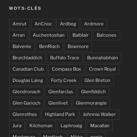
MOTS-CLÉS
Amrut
AnCnoc
Ardbeg
Ardmore
Arran
Auchentoshan
Balblair
Balcones
Balvenie
BenRiach
Bowmore
Bruichladdich
Buffalo Trace
Bunnahabhain
Canadian Club
Compass Box
Crown Royal
Douglas Laing
Forty Creek
Glen Breton
Glendronach
Glenfarclas
Glenfiddich
Glen Garioch
Glenlivet
Glenmorangie
Glenrothes
Highland Park
Johnnie Walker
Jura
Kilchoman
Laphroaig
Macallan