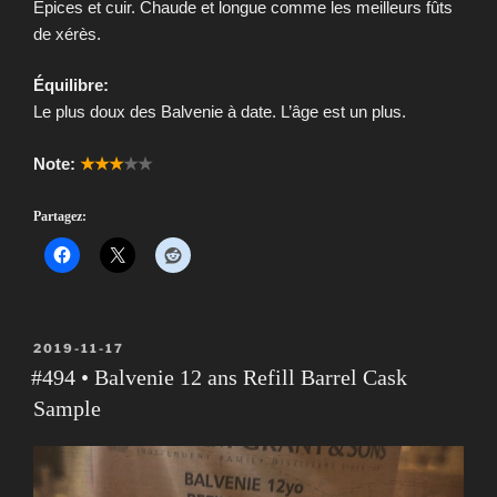
Épices et cuir. Chaude et longue comme les meilleurs fûts
de xérès.
Équilibre:
Le plus doux des Balvenie à date. L’âge est un plus.
Note:
★★★
★★
Partagez:
PUBLIÉ
2019-11-17
LE
#494 • Balvenie 12 ans Refill Barrel Cask
Sample