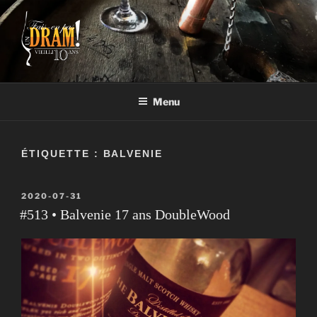
Aller
au
contenu
FAIS-EN PAS UN DRAM!
Un vrai blogue de péteux
Menu
ÉTIQUETTE :
BALVENIE
PUBLIÉ
2020-07-31
LE
#513 • Balvenie 17 ans DoubleWood