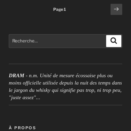
Pagination
Page
Page
1
suiv
des
publications
Rechercher :
Recher
DRAM
- n.m. Unité de mesure écossaise plus ou
moins officielle utilisée depuis la nuit des temps dans
le jargon du whisky qui signifie pas trop, ni trop peu,
"juste assez"...
À PROPOS