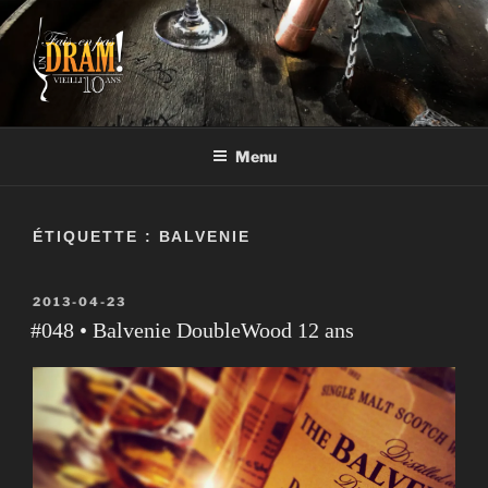
Aller
au
contenu
FAIS-EN PAS UN DRAM!
Un vrai blogue de péteux
Menu
ÉTIQUETTE :
BALVENIE
PUBLIÉ
2013-04-23
LE
#048 • Balvenie DoubleWood 12 ans