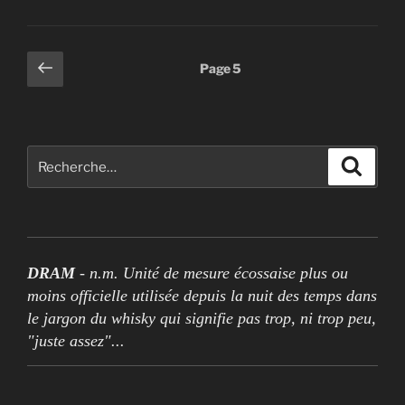
Pagination
Page
Page
5
précédente
des
publications
Rechercher :
Recher
DRAM
- n.m. Unité de mesure écossaise plus ou
moins officielle utilisée depuis la nuit des temps dans
le jargon du whisky qui signifie pas trop, ni trop peu,
"juste assez"...