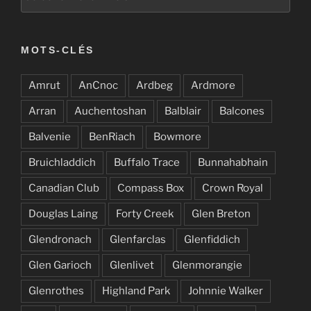
MOTS-CLÉS
Amrut
AnCnoc
Ardbeg
Ardmore
Arran
Auchentoshan
Balblair
Balcones
Balvenie
BenRiach
Bowmore
Bruichladdich
Buffalo Trace
Bunnahabhain
Canadian Club
Compass Box
Crown Royal
Douglas Laing
Forty Creek
Glen Breton
Glendronach
Glenfarclas
Glenfiddich
Glen Garioch
Glenlivet
Glenmorangie
Glenrothes
Highland Park
Johnnie Walker