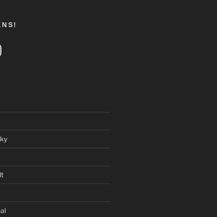
ENS!
tagram
ky
t
al