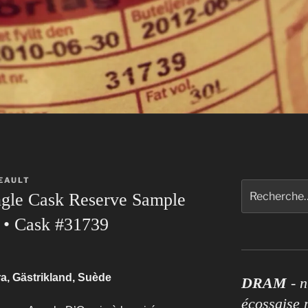
EAULT
Rechercher :
gle Cask Reserve Sample
 • Cask #31739
a, Gästrikland, Suède
DRAM
- n
écossaise p