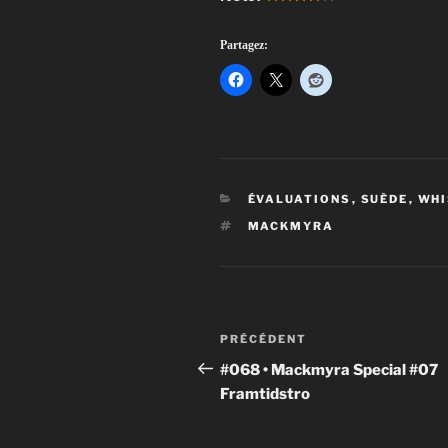
Partagez:
CATÉGORIES
ÉVALUATIONS
,
SUÈDE
,
WHI
ÉTIQUETTES
MACKMYRA
Navigation
Article
PRÉCÉDENT
de
précédent
#068 • Mackmyra Special #07
Framtidstro
l'article