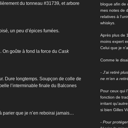
lièrement du tonneau #31739, et arbore
blogue afin de
mes notes de d
relatives à l'un
whiskys.
 boisé, un peu d’épices fumées.
Après plus de 1
moins expert en
Celui que je n'
. On goûte à fond la force du
Cask
Comme le disait
- J’ai retiré pl
r. Dure longtemps. Soupçon de colle de
ne m’en a retir
pelle l’interminable finale du Balcones
Pour ceux qui l'
fonction de trad
irritant qu'aut
si bien Gilles V
 parier que je n’en reboirai jamais…
- Pour protéger 