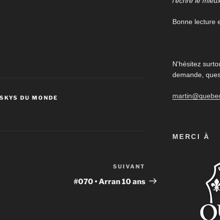
l'écrire le mieu
Bonne lecture et
N'hésitez surto
demande, quest
martin@quebe
SKYS DU MONDE
MERCI À
SUIVANT
Article
suivant
#070 • Arran 10 ans