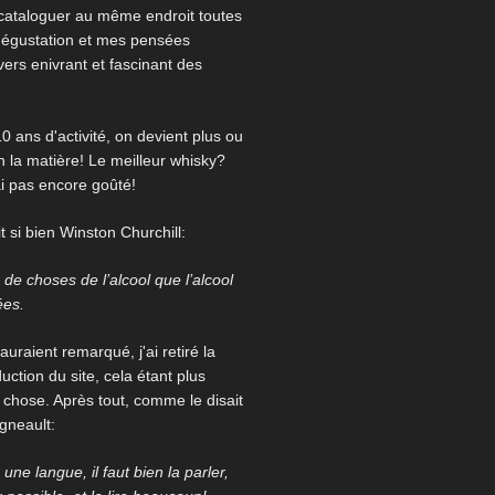
 cataloguer au même endroit toutes
égustation et mes pensées
ivers enivrant et fascinant des
0 ans d'activité, on devient plus ou
 la matière! Le meilleur whisky?
ai pas encore goûté!
 si bien Winston Churchill:
us de choses de l’alcool que l’alcool
ées.
auraient remarqué, j'ai retiré la
uction du site, cela étant plus
re chose. Après tout, comme le disait
igneault:
une langue, il faut bien la parler,