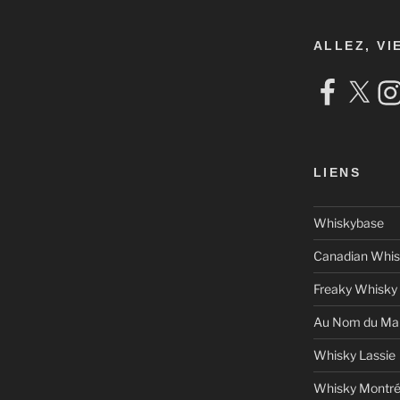
ALLEZ, VI
Facebook
X
Ins
LIENS
Whiskybase
Canadian Whis
Freaky Whisky
Au Nom du Mal
Whisky Lassie
Whisky Montré