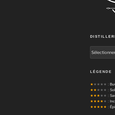
DISTILLER
LÉGENDE
★
★★★★
: Bu
★★
★★★
: Sol
★★★
★★
: Sa
★★★★
★
: In
★★★★★
: Ép