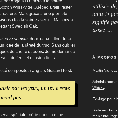
e par Angela D’Orazio à la soirée
utilisée de
Scotch Whisky de Québec
a failli rester
dans le ja
canadiens. Mais grâce à une prompte
 avons clos la soirée avec un Mackmyra
signifie pa
legant Swedish Oak.
assez"...
reserve sample
, donc échantillon de la
 idée de la râreté du truc. Sans oublier
iques de chêne suédois. Je me demande
À PROPOS
besoin du
feuillet d’instructions
.
retté compositeur anglais Gustav Holst:
Martin Vigneaul
Administrateur
isir par les yeux, un texte reste
Whisky
.
’entend pas…
Ex-Juge pour l
Suite aux bons
éserve spéciale mûrie dans la mine
mon entourage,