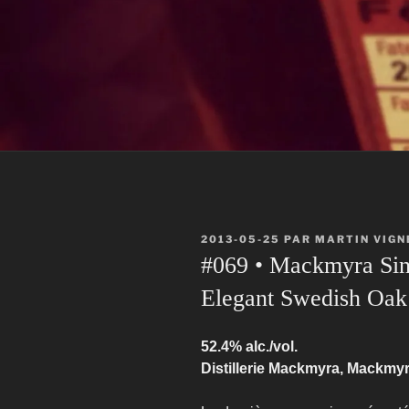
PUBLIÉ
2013-05-25
PAR
MARTIN VIGN
LE
#069 • Mackmyra Sin
Elegant Swedish Oak
52.4% alc./vol.
Distillerie Mackmyra, Mackmyr