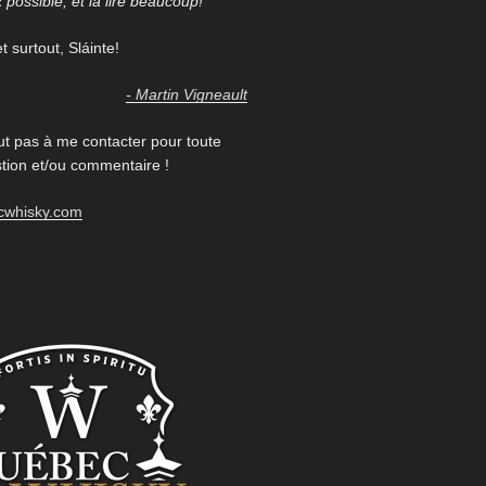
x possible, et la lire beaucoup!
 surtout, Sláinte!
- Martin Vigneault
ut pas à me contacter pour toute
ion et/ou commentaire !
cwhisky.com