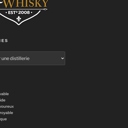
IES
vable
ide
voureux
croyable
ique