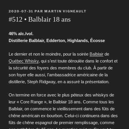
PUBLIÉ
2020-07-31
PAR
MARTIN VIGNEAULT
LE
#512 • Balblair 18 ans
46% alc./vol.
Distillerie Balblair, Edderton, Highlands, Écosse
Le dernier et non le moindre, pour la soirée
Balblair
de
Québec Whisky
, qui s’est toute déroulée dans le confort et
la sécurité des foyers des membres du club. À partir de
son foyer elle aussi, l’ambassadrice américaine de la
distillerie, Steph Ridgway, en a assuré la présentation.
On termine en force avec le plus péteux des whiskys de
leur « Core Range », le Balblair 18 ans. Comme tous les
Balblair, on commence le vieillissement dans des fûts de
chêne américain ex-bourbon. Celui-ci continuera dans des
fûts de chêne espagnol de premier remplissage, comme