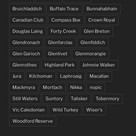
Bruichladdich
Buffalo Trace
Bunnahabhain
Canadian Club
Compass Box
Crown Royal
Douglas Laing
Forty Creek
Glen Breton
Glendronach
Glenfarclas
Glenfiddich
Glen Garioch
Glenlivet
Glenmorangie
Glenrothes
Highland Park
Johnnie Walker
Jura
Kilchoman
Laphroaig
Macallan
Mackmyra
Mortlach
Nikka
nopic
Still Waters
Suntory
Talisker
Tobermory
Vic Caledonian
Wild Turkey
Wiser's
Woodford Reserve