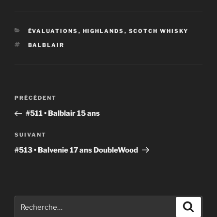
CATÉGORIES
ÉVALUATIONS
,
HIGHLANDS
,
SCOTCH WHISKY
ÉTIQUETTES
BALBLAIR
Navigation
Article
PRÉCÉDENT
de
précédent
#511 • Balblair 15 ans
l'article
Article
SUIVANT
suivant
#513 • Balvenie 17 ans DoubleWood
Rechercher :
Recher