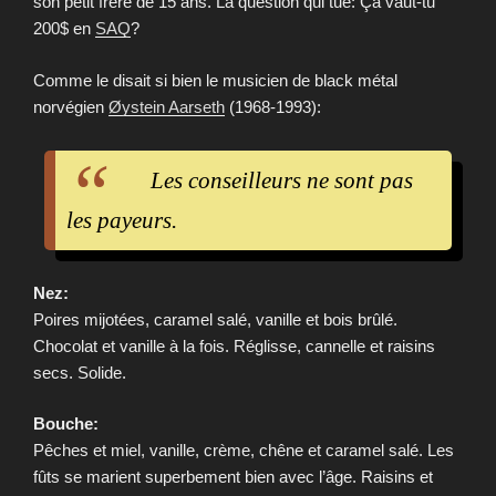
son petit frère de 15 ans. La question qui tue: Ça vaut-tu
200$ en
SAQ
?
Comme le disait si bien le musicien de black métal
norvégien
Øystein Aarseth
(1968-1993):
Les conseilleurs ne sont pas
les payeurs.
Nez:
Poires mijotées, caramel salé, vanille et bois brûlé.
Chocolat et vanille à la fois. Réglisse, cannelle et raisins
secs. Solide.
Bouche:
Pêches et miel, vanille, crème, chêne et caramel salé. Les
fûts se marient superbement bien avec l’âge. Raisins et