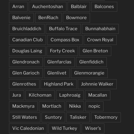
Arran
Auchentoshan
Balblair
Balcones
Balvenie
BenRiach
Bowmore
Bruichladdich
Buffalo Trace
Bunnahabhain
Canadian Club
Compass Box
Crown Royal
Douglas Laing
Forty Creek
Glen Breton
Glendronach
Glenfarclas
Glenfiddich
Glen Garioch
Glenlivet
Glenmorangie
Glenrothes
Highland Park
Johnnie Walker
Jura
Kilchoman
Laphroaig
Macallan
Mackmyra
Mortlach
Nikka
nopic
Still Waters
Suntory
Talisker
Tobermory
Vic Caledonian
Wild Turkey
Wiser's