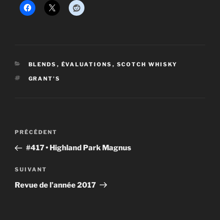
CATÉGORIES
BLENDS
,
ÉVALUATIONS
,
SCOTCH WHISKY
ÉTIQUETTES
GRANT'S
Navigation
Article
PRÉCÉDENT
de
précédent
#417 • Highland Park Magnus
l'article
Article
SUIVANT
suivant
Revue de l’année 2017