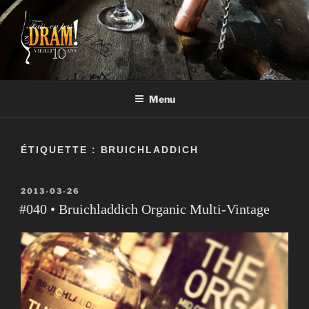
Aller
au
contenu
FAIS-EN PAS UN DRAM!
Un vrai blogue de péteux
Menu
ÉTIQUETTE :
BRUICHLADDICH
PUBLIÉ
2013-03-26
LE
#040 • Bruichladdich Organic Multi-Vintage