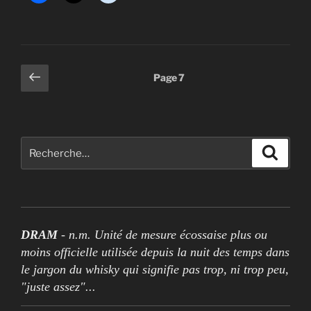
Pagination
Page
Page
7
précédente
des
publications
Rechercher :
Recher
DRAM
- n.m. Unité de mesure écossaise plus ou
moins officielle utilisée depuis la nuit des temps dans
le jargon du whisky qui signifie pas trop, ni trop peu,
"juste assez"...