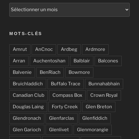
Archives
MOTS-CLÉS
Amrut
AnCnoc
Ardbeg
Ardmore
Arran
Auchentoshan
Balblair
Balcones
Balvenie
BenRiach
Bowmore
Bruichladdich
Buffalo Trace
Bunnahabhain
Canadian Club
Compass Box
Crown Royal
Douglas Laing
Forty Creek
Glen Breton
Glendronach
Glenfarclas
Glenfiddich
Glen Garioch
Glenlivet
Glenmorangie