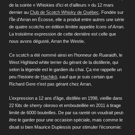
de la soirée « Whiskies d’ici et d’ailleurs » du 12 mars
dernier au
Club de Scotch Whisky de Québec
. Fondée sur
l’Île d’Arran en Écosse, elle a produit entre autres une série
de quatre scotchs en édition limitée appelée
Icons of Arran
.
La troisième expression de cette dernière est celle que
nous avons dégusté, Arran the Westie.
Ce scotch a été nommé ainsi en l’honneur de
Ruaraidh
, le
West Highland white terrier du gérant de la distillerie, qui
selon la légende est le gardien du chai. Ça me rappelle un
peu l’histoire de
Hachikō
, sauf que je suis certain que
Richard Gere n’est pas gérant chez Arran.
L’expression a 12 ans d’âge, distillée en 1998, vieillie dans
22 fûts de sherry oloroso et embouteillée en 2011 à tirage
limité de 6000 bouteilles. De par sa rareté on voudrait peut-
être le garder pour une occasion spéciale, mais comme le
disait si bien Maurice Duplessis pour stimuler l’économie: