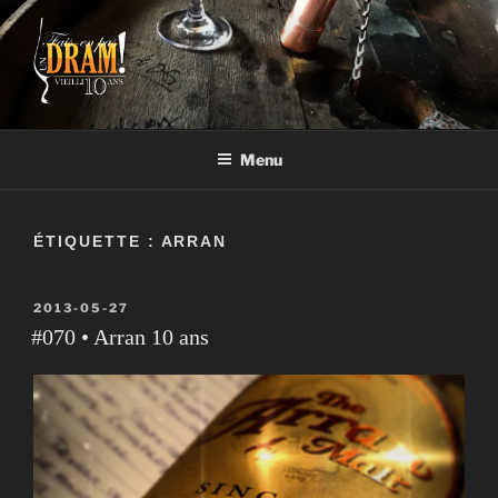
Aller
au
contenu
FAIS-EN PAS UN DRAM!
Un vrai blogue de péteux
Menu
ÉTIQUETTE :
ARRAN
PUBLIÉ
2013-05-27
LE
#070 • Arran 10 ans