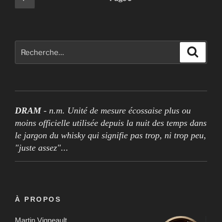
précédente
des
publications
Rechercher :
Recher
DRAM
- n.m. Unité de mesure écossaise plus ou
moins officielle utilisée depuis la nuit des temps dans
le jargon du whisky qui signifie pas trop, ni trop peu,
"juste assez"...
À PROPOS
Martin Vigneault