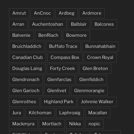
Amrut
AnCnoc
Ardbeg
Ardmore
Arran
Auchentoshan
Balblair
Balcones
Balvenie
BenRiach
Bowmore
Bruichladdich
Buffalo Trace
Bunnahabhain
Canadian Club
Compass Box
Crown Royal
Douglas Laing
Forty Creek
Glen Breton
Glendronach
Glenfarclas
Glenfiddich
Glen Garioch
Glenlivet
Glenmorangie
Glenrothes
Highland Park
Johnnie Walker
Jura
Kilchoman
Laphroaig
Macallan
Mackmyra
Mortlach
Nikka
nopic