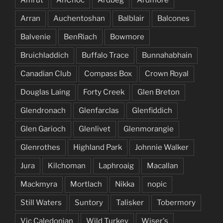
Arran
Auchentoshan
Balblair
Balcones
Balvenie
BenRiach
Bowmore
Bruichladdich
Buffalo Trace
Bunnahabhain
Canadian Club
Compass Box
Crown Royal
Douglas Laing
Forty Creek
Glen Breton
Glendronach
Glenfarclas
Glenfiddich
Glen Garioch
Glenlivet
Glenmorangie
Glenrothes
Highland Park
Johnnie Walker
Jura
Kilchoman
Laphroaig
Macallan
Mackmyra
Mortlach
Nikka
nopic
Still Waters
Suntory
Talisker
Tobermory
Vic Caledonian
Wild Turkey
Wiser's