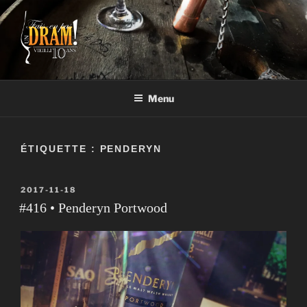
Aller
au
contenu
FAIS-EN PAS UN DRAM!
Un vrai blogue de péteux
Menu
ÉTIQUETTE :
PENDERYN
PUBLIÉ
2017-11-18
LE
#416 • Penderyn Portwood