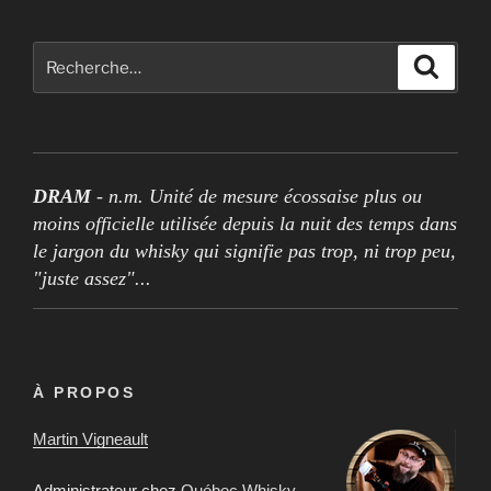
publications
Rechercher :
Recher
DRAM
- n.m. Unité de mesure écossaise plus ou
moins officielle utilisée depuis la nuit des temps dans
le jargon du whisky qui signifie pas trop, ni trop peu,
"juste assez"...
À PROPOS
Martin Vigneault
Administrateur chez
Québec Whisky
.