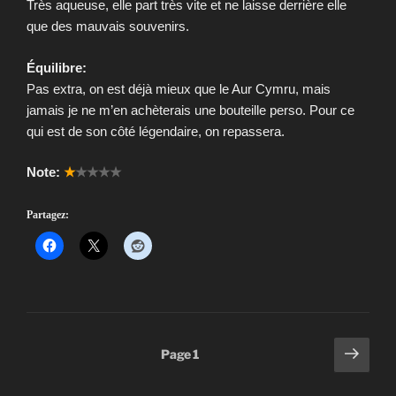
Très aqueuse, elle part très vite et ne laisse derrière elle
que des mauvais souvenirs.
Équilibre:
Pas extra, on est déjà mieux que le Aur Cymru, mais
jamais je ne m’en achèterais une bouteille perso. Pour ce
qui est de son côté légendaire, on repassera.
Note:
★
★★★★
Partagez:
Pagination
Page
Page
1
suiv
des