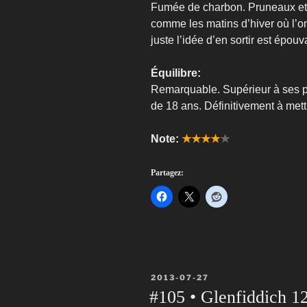
Fumée de charbon. Pruneaux et 
comme les matins d’hiver où l’on
juste l’idée d’en sortir est épouv
Équilibre:
Remarquable. Supérieur à ses pe
de 18 ans. Définitivement à mett
Note:
★★★★
★
Partagez:
PUBLIÉ
2013-07-27
LE
#105 • Glenfiddich 1