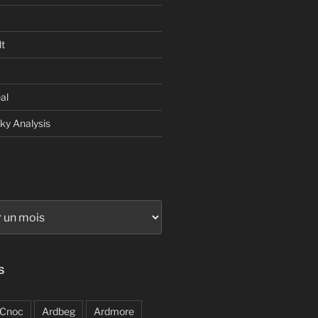
t
al
sky Analysis
S
Cnoc
Ardbeg
Ardmore