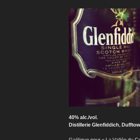
40% alc./vol.
Distillerie Glenfiddich, Dufft
Gaélique pour « La Vallée du Cerf