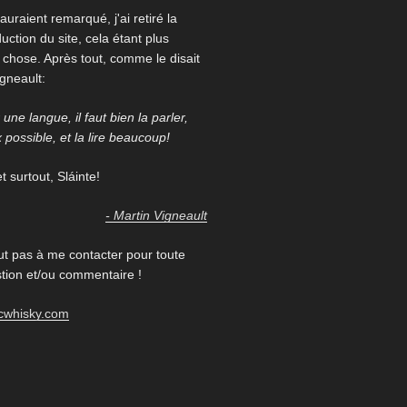
auraient remarqué, j'ai retiré la
uction du site, cela étant plus
re chose. Après tout, comme le disait
igneault:
une langue, il faut bien la parler,
x possible, et la lire beaucoup!
 surtout, Sláinte!
- Martin Vigneault
ut pas à me contacter pour toute
ion et/ou commentaire !
cwhisky.com