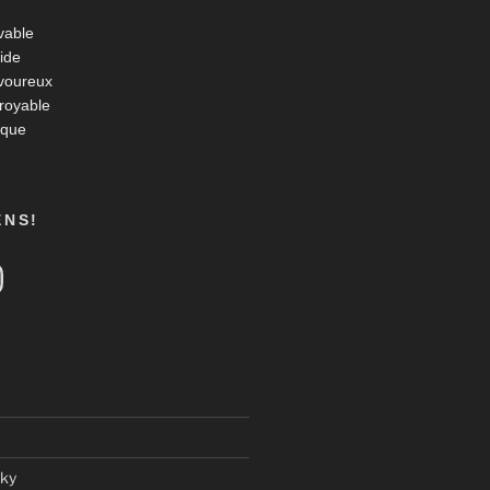
vable
ide
voureux
croyable
ique
ENS!
tagram
ky