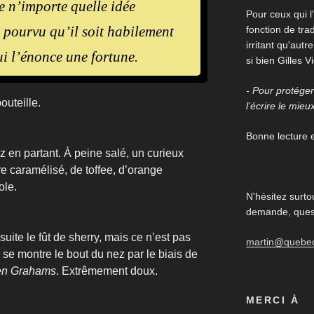
e n’importe quelle idée
Pour ceux qui l'
 pourvu qu’il soit habilement
fonction de trad
irritant qu'aut
ui l’énonce une fortune.
si bien Gilles V
- Pour protéger 
outeille.
l'écrire le mieu
Bonne lecture et
z en partant. À peine salé, un curieux
 caramélisé, de toffee, d’orange
ole.
N'hésitez surto
demande, quest
suite le fût de sherry, mais ce n’est pas
martin@quebe
 se montre le bout du nez par le biais de
en Grahams
. Extrêmement doux.
MERCI À