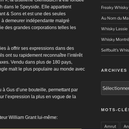
ch dans le Speyside. Elle appartient
Freaky Whisky
ant & Sons et est une des seules
Au Nom du Mal
se à demeurer indépendante malgré
rie des grandes corporations telles les
Whisky Lassie
Whisky Montré
ries à offrir ses expressions dans des
Selfbuilt’s Whi
ils ont su rapidement reconnaître l’intérêt
axes. Vendu dans plus de 180 pays,
ingle malt le plus populaire au monde avec
ARCHIVES
Archives
au à Gus d’une bouteille, permettant par
sur l’expression la plus en vogue de la
MOTS-CLÉ
ateur William Grant lui-même:
Amrut
An