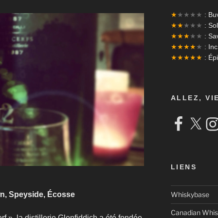
★
★★★★
: Bu
★★
★★★
: Sol
★★★
★★
: Sa
★★★★
★
: In
★★★★★
: Ép
ALLEZ, VI
Facebook
X
Ins
LIENS
own, Speyside, Écosse
Whiskybase
Canadian Whis
 », la distillerie Glenfiddich a été fondée