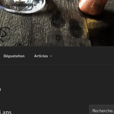
AS UN DRAM!
Dégustation
Articles
H
Rechercher :
8 ans