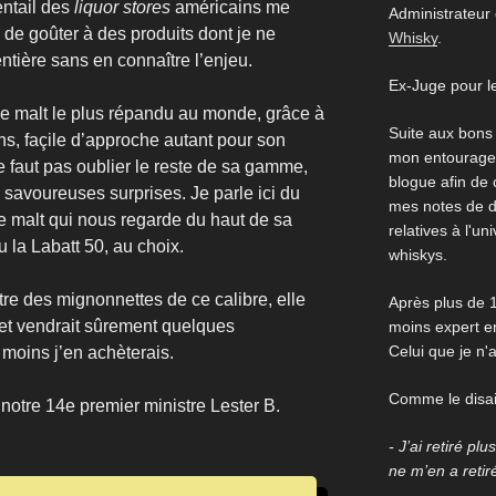
entail des
liquor stores
américains me
Administrateur
de goûter à des produits dont je ne
Whisky
.
ntière sans en connaître l’enjeu.
Ex-Juge pour l
gle malt le plus répandu au monde, grâce à
Suite aux bons
ns, façile d’approche autant pour son
mon entourage,
ne faut pas oublier le reste de sa gamme,
blogue afin de
 savoureuses surprises. Je parle ici du
mes notes de d
e malt qui nous regarde du haut de sa
relatives à l'un
u la Labatt 50, au choix.
whiskys.
re des mignonnettes de ce calibre, elle
Après plus de 1
s et vendrait sûrement quelques
moins expert en
Celui que je n'
 moins j’en achèterais.
Comme le disait
notre 14e premier ministre Lester B.
- J’ai retiré pl
ne m’en a retir