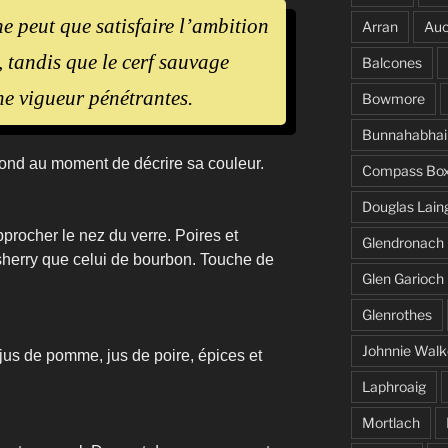
e peut que satisfaire l’ambition
Arran
Auc
, tandis que le cerf sauvage
Balcones
ne vigueur pénétrantes.
Bowmore
Bunnahabhai
rofond au moment de décrire sa couleur.
Compass Bo
Douglas Lain
ocher le nez du verre. Poires et
Glendronach
sherry que celui de bourbon. Touche de
Glen Garioch
Glenrothes
Johnnie Walk
 jus de pomme, jus de poire, épices et
Laphroaig
Mortlach