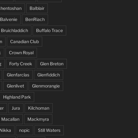
hentoshan
Balblair
Balvenie
BenRiach
Bruichladdich
Buffalo Trace
n
Canadian Club
x
Crown Royal
g
Forty Creek
Glen Breton
Glenfarclas
Glenfiddich
Glenlivet
Glenmorangie
Highland Park
er
Jura
Kilchoman
Macallan
Mackmyra
Nikka
nopic
Still Waters