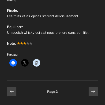
Finale:
Les fruits et les épices s’étirent délicieusement.
Équilibre:
Un scotch whisky qui sait nous prendre dans son filet.
Note:
★★★
★★
Partagez:
Pagination
Page
Page
Page
2
précédente
suiv
des
publications