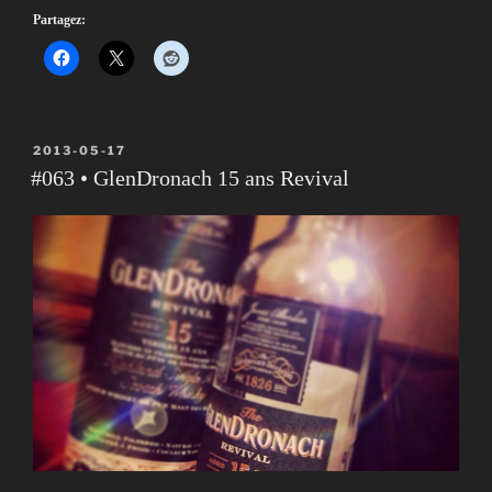
Partagez:
PUBLIÉ
2013-05-17
LE
#063 • GlenDronach 15 ans Revival