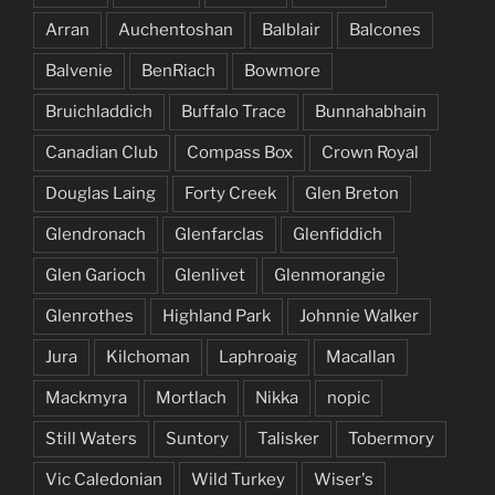
Arran
Auchentoshan
Balblair
Balcones
Balvenie
BenRiach
Bowmore
Bruichladdich
Buffalo Trace
Bunnahabhain
Canadian Club
Compass Box
Crown Royal
Douglas Laing
Forty Creek
Glen Breton
Glendronach
Glenfarclas
Glenfiddich
Glen Garioch
Glenlivet
Glenmorangie
Glenrothes
Highland Park
Johnnie Walker
Jura
Kilchoman
Laphroaig
Macallan
Mackmyra
Mortlach
Nikka
nopic
Still Waters
Suntory
Talisker
Tobermory
Vic Caledonian
Wild Turkey
Wiser's