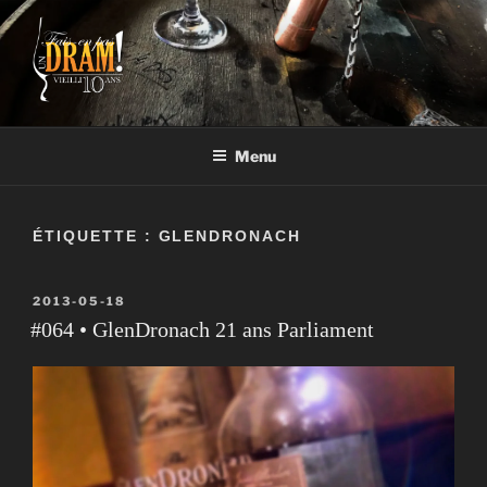
Aller
au
contenu
FAIS-EN PAS UN DRAM!
Un vrai blogue de péteux
Menu
ÉTIQUETTE :
GLENDRONACH
PUBLIÉ
2013-05-18
LE
#064 • GlenDronach 21 ans Parliament