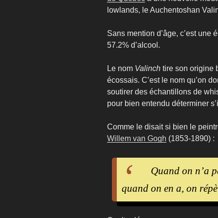
lowlands, le Auchentoshan Vali
Sans mention d’âge, c’est une éd
57.2% d’alcool.
Le nom
Valinch
tire son origine
écossais. C’est le nom qu’on don
soutirer des échantillons de wh
pour bien entendu déterminer s’i
Comme le disait si bien le peint
Willem van Gogh
(1853-1890) :
Quand on n’a pa
quand on en a, on répèt