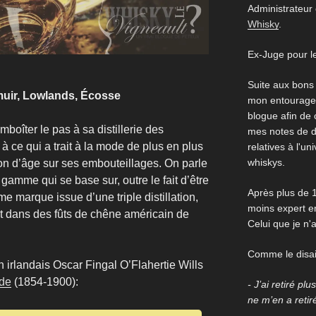
Administrateur
Whisky
.
Ex-Juge pour l
Suite aux bons
muir, Lowlands, Écosse
mon entourage,
blogue afin de
emboîter le pas à sa distillerie des
mes notes de d
 à ce qui a trait à la mode de plus en plus
relatives à l'un
whiskys.
ion d’âge sur ses embouteillages. On parle
gamme qui se base sur, outre le fait d’être
Après plus de 1
 marque issue d’une triple distillation,
moins expert en
nt dans des fûts de chêne américain de
Celui que je n'
Comme le disait
n irlandais Oscar Fingal O’Flahertie Wills
lde
(1854-1900):
- J’ai retiré pl
ne m’en a retir