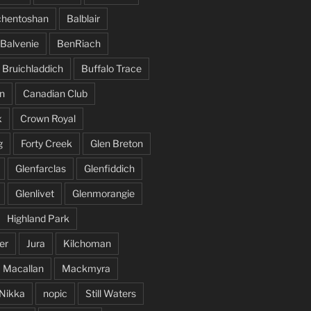
hentoshan
Balblair
Balvenie
BenRiach
Bruichladdich
Buffalo Trace
n
Canadian Club
x
Crown Royal
g
Forty Creek
Glen Breton
Glenfarclas
Glenfiddich
Glenlivet
Glenmorangie
Highland Park
er
Jura
Kilchoman
Macallan
Mackmyra
Nikka
nopic
Still Waters