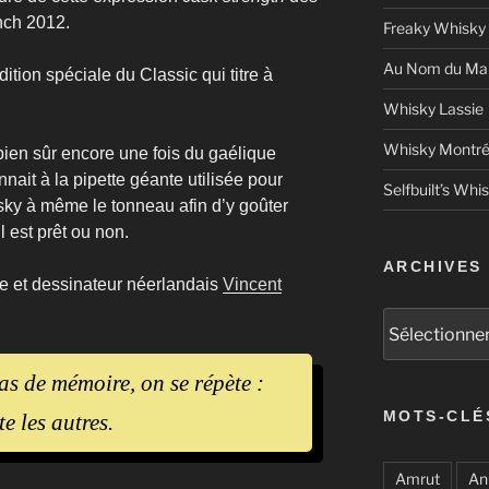
nch 2012.
Freaky Whisky
Au Nom du Mal
ition spéciale du Classic qui titre à
Whisky Lassie
Whisky Montré
 bien sûr encore une fois du gaélique
nait à la pipette géante utilisée pour
Selfbuilt’s Whi
isky à même le tonneau afin d’y goûter
l est prêt ou non.
ARCHIVES
re et dessinateur néerlandais
Vincent
Archives
s de mémoire, on se répète :
MOTS-CLÉ
e les autres.
Amrut
An