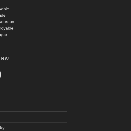
vable
ide
voureux
croyable
ique
ENS!
tagram
ky