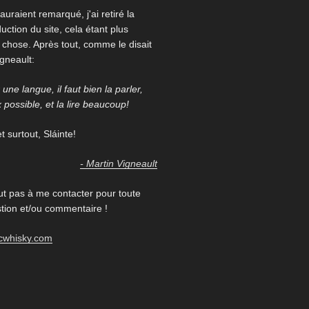
auraient remarqué, j'ai retiré la
uction du site, cela étant plus
re chose. Après tout, comme le disait
igneault:
une langue, il faut bien la parler,
x possible, et la lire beaucoup!
 surtout, Sláinte!
- Martin Vigneault
ut pas à me contacter pour toute
ion et/ou commentaire !
cwhisky.com