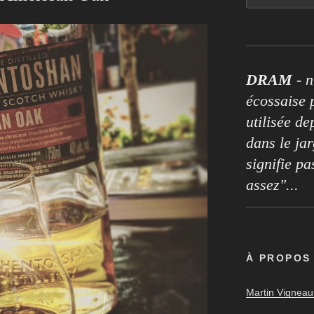
DRAM
- n
écossaise p
utilisée de
dans le ja
signifie pa
assez"...
À PROPOS
Martin Vigneaul