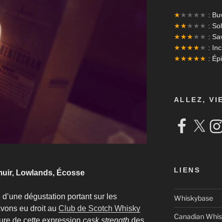
★
★★★★
: Bu
★★
★★★
: Sol
★★★
★★
: Sa
★★★★
★
: In
★★★★★
: Ép
ALLEZ, VI
Facebook
X
Ins
LIENS
muir, Lowlands, Écosse
e d’une dégustation portant sur les
Whiskybase
avons eu droit au
Club de Scotch Whisky
Canadian Whis
ure de cette expression
cask strength
des