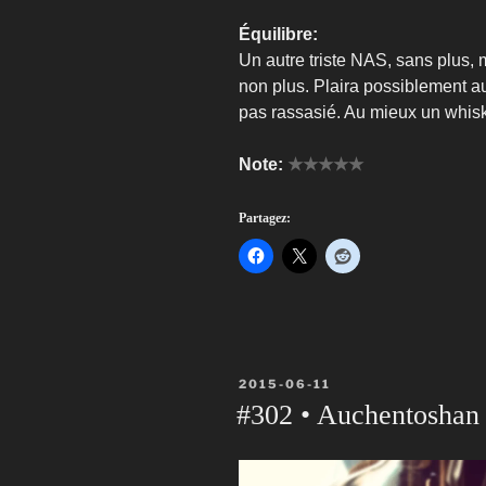
Équilibre:
Un autre triste NAS, sans plus, 
non plus. Plaira possiblement a
pas rassasié. Au mieux un whisk
Note:
★★★★★
Partagez:
PUBLIÉ
2015-06-11
LE
#302 • Auchentoshan