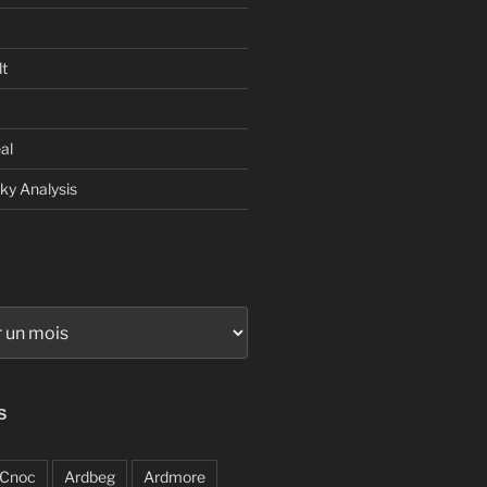
t
al
sky Analysis
S
Cnoc
Ardbeg
Ardmore