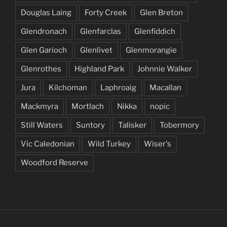
Douglas Laing
Forty Creek
Glen Breton
Glendronach
Glenfarclas
Glenfiddich
Glen Garioch
Glenlivet
Glenmorangie
Glenrothes
Highland Park
Johnnie Walker
Jura
Kilchoman
Laphroaig
Macallan
Mackmyra
Mortlach
Nikka
nopic
Still Waters
Suntory
Talisker
Tobermory
Vic Caledonian
Wild Turkey
Wiser's
Woodford Reserve