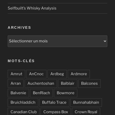
Selfbuilt’s Whisky Analysis
ARCHIVES
Archives
MOTS-CLÉS
Amrut
AnCnoc
Ardbeg
Ardmore
Arran
Auchentoshan
Balblair
Balcones
Balvenie
BenRiach
Bowmore
Bruichladdich
Buffalo Trace
Bunnahabhain
Canadian Club
Compass Box
Crown Royal