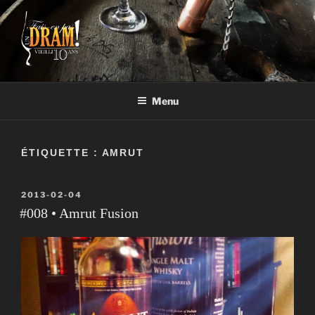
Aller
au
contenu
FAIS-EN PAS UN DRAM!
Un vrai blogue de péteux
Menu
ÉTIQUETTE :
AMRUT
PUBLIÉ
2013-02-04
LE
#008 • Amrut Fusion