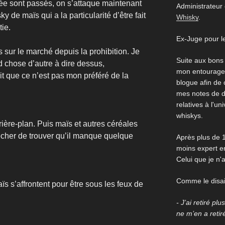
rée sont passés, on s’attaque maintenant
Administrateur
de maïs qui a la particularité d’être fait
Whisky
.
tie.
Ex-Juge pour l
 sur le marché depuis la prohibition. Je
Suite aux bons
 chose d’autre à dire dessus,
mon entourage,
it que ce n’est pas mon préféré de la
blogue afin de
mes notes de d
relatives à l'un
whiskys.
rière-plan. Puis maïs et autres céréales
êcher de trouver qu’il manque quelque
Après plus de 1
moins expert en
Celui que je n'
Comme le disait
 s’affrontent pour être sous les feux de
- J’ai retiré pl
ne m’en a retir