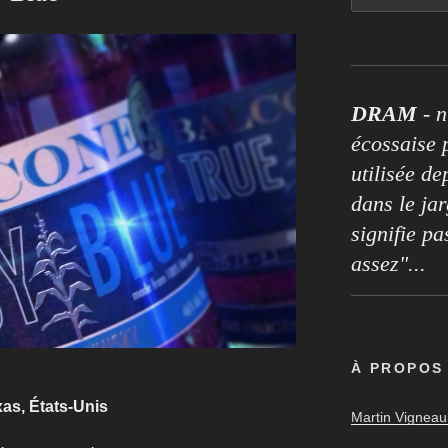
DRAM
- n
écossaise p
utilisée de
dans le ja
signifie pa
assez"...
À PROPOS
xas, États-Unis
Martin Vigneaul