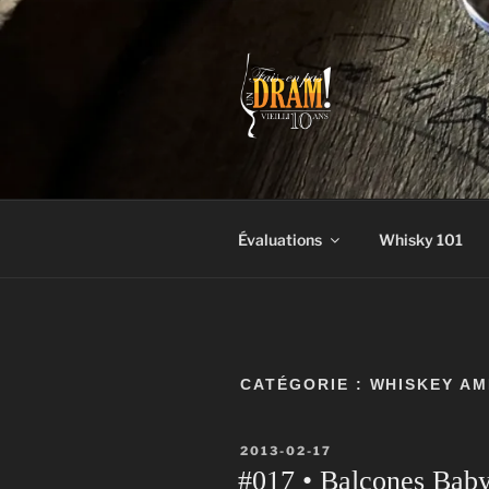
Aller
au
contenu
FAIS-EN P
Un vrai blogue de péteux
Évaluations
Whisky 101
CATÉGORIE :
WHISKEY AM
PUBLIÉ
2013-02-17
LE
#017 • Balcones Bab