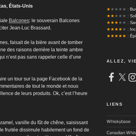
xas, États-Unis
★
★★★★
: Bu
★★
★★★
: Sol
iale
Balcones
: le souverain Balcones
★★★
★★
: Sa
citer Jean-Luc Brassard.
★★★★
★
: In
★★★★★
: Ép
nes, faisait de la bière avant de tomber
une des raisons derrière la teinte ambre
i n’est pas sans rappeler celle d’une
ALLEZ, VI
Facebook
X
Ins
 faire un tour sur la page Facebook de la
 commentaires de tout le monde et nous
lence de leurs produits. Ok, c’est l’heure
LIENS
Whiskybase
ramel, vanille du fût de chêne, saisissant
lle fruitée dissimule habilement un fond de
Canadian Whis