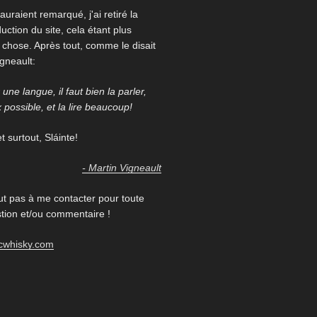
auraient remarqué, j'ai retiré la
uction du site, cela étant plus
re chose. Après tout, comme le disait
igneault:
une langue, il faut bien la parler,
x possible, et la lire beaucoup!
 surtout, Sláinte!
- Martin Vigneault
ut pas à me contacter pour toute
ion et/ou commentaire !
cwhisky.com