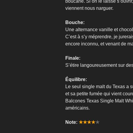
boucane. Si on le laisse s’ouvrir
viennent nous narguer.
Bouche:
Une alternance vanille et chocola
C’est à s’y méprendre, je jurera
encore inconnu, et venant de ma
Finale:
S’étire langoureusement sur des
Équilibre:
Le seul single malt du Texas a su 
et sa petite fumée qui vient cour
Balcones Texas Single Malt Whi
américains.
Note:
★★★★
★