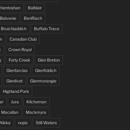
hentoshan
Balblair
Balvenie
BenRiach
Bruichladdich
Buffalo Trace
n
Canadian Club
x
Crown Royal
g
Forty Creek
Glen Breton
Glenfarclas
Glenfiddich
Glenlivet
Glenmorangie
Highland Park
er
Jura
Kilchoman
Macallan
Mackmyra
Nikka
nopic
Still Waters