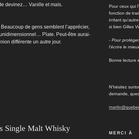
 de devinez… Vanille et maïs.
Pour ceux qui l'
fonction de trad
irritant qu'aut
 Beaucoup de gens semblent l’apprécier,
si bien Gilles V
e unidimensionnel… Plate. Peut-être aurai-
- Pour protéger 
nion différente un autre jour.
l'écrire le mieu
Bonne lecture et
N'hésitez surto
demande, quest
martin@quebe
s Single Malt Whisky
MERCI À