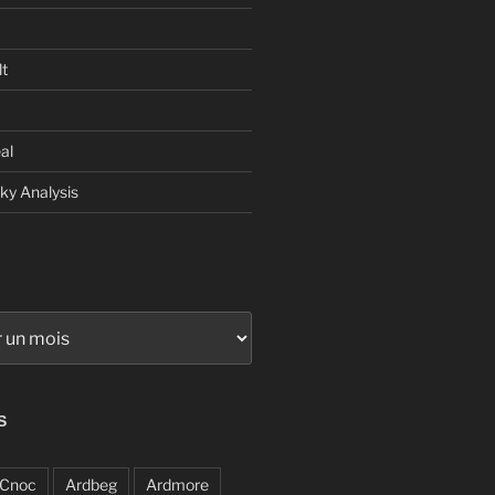
t
al
sky Analysis
S
Cnoc
Ardbeg
Ardmore