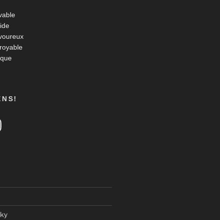
vable
ide
voureux
croyable
ique
ENS!
tagram
ky