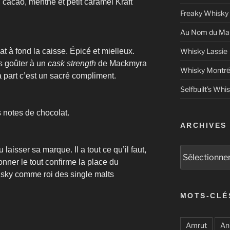
, cacao, menthe et petit caramel Kraft
Freaky Whisky
Au Nom du Mal
t à fond la caisse. Épicé et mielleux.
Whisky Lassie
is goûter à un
cask strength
de Mackmyra
Whisky Montré
 part c’est un sacré compliment.
Selfbuilt’s Whi
 notes de chocolat.
ARCHIVES
laisser sa marque. Il a tout ce qu’il faut,
Archives
onner le tout confirme la place du
sky comme roi des single malts
MOTS-CLÉ
Amrut
An