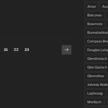
Arran
Auc
Balcones
Bowmore
Bunnahabhai
Compass Bo
Page
Page
Page
Page
21
22
23
Douglas Lain
suivante
Glendronach
Glen Garioch
Glenrothes
Johnnie Walk
Laphroaig
Mortlach